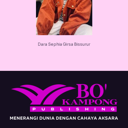
Dara Sephia Girsa Bissurur